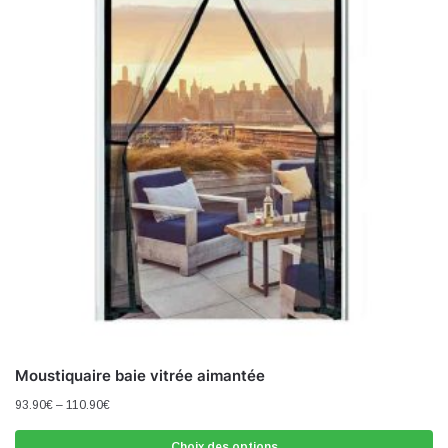
Moustiquaire baie vitrée aimantée
93.90
€
–
110.90
€
Choix des options