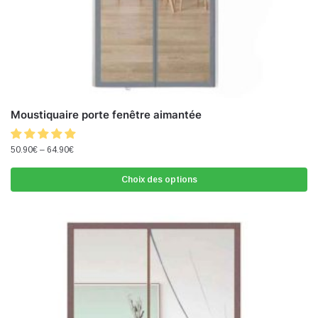
Moustiquaire porte fenêtre aimantée
50.90
€
–
64.90
€
Choix des options