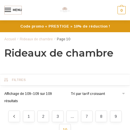
MENU
0
Code promo « PRESTIGE » 10% de réduction !
Accueil
/
Rideaux de chambre
/
Page 10
Rideaux de chambre
FILTRES
Affichage de 109–109 sur 109
résultats
1
2
3
…
7
8
9
10