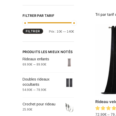
FILTRER PAR TARIF
FILTRER
Prix :
10€
—
140€
PRODUITS LES MIEUX NOTÉS
Rideaux enfants
–
69.90
€
89.90
€
Doubles rideaux
occultants
–
54.90
€
78.90
€
Rideau vel
Crochet pour rideau
25.90
€
72.90
€
–
79