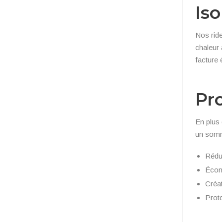
Is
Nos ride
chaleur 
facture 
Pro
En plus 
un somme
Réduc
Écono
Créa
Prote