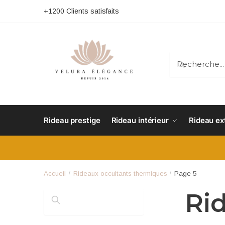
+1200 Clients satisfaits
RECHERC
Rideau prestige
Rideau intérieur
Rideau ex
Accueil
/
Rideaux occultants thermiques
/
Page 5
Ri
RECHERCHER