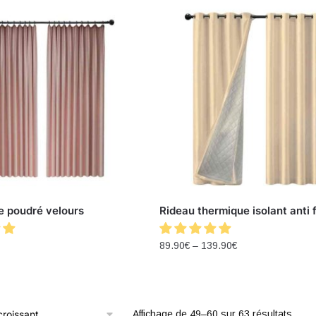
e poudré velours
Rideau thermique isolant anti 
89.90
€
–
139.90
€
Affichage de 49–60 sur 63 résultats