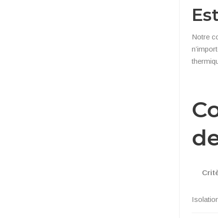
Est
Notre co
n’import
thermiqu
Co
de
Crit
Isolatio