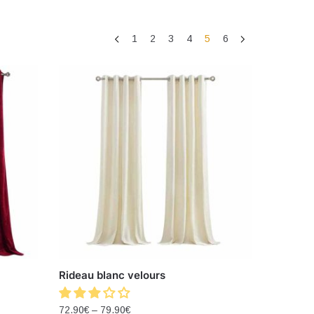
1
2
3
4
5
6
Rideau blanc velours
72.90
€
–
79.90
€