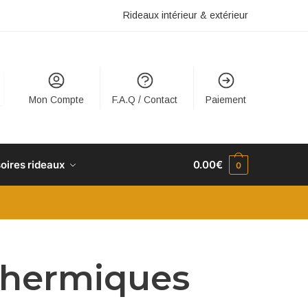
Rideaux intérieur & extérieur
Mon Compte
F.A.Q / Contact
Paiement
oires rideaux
0.00
€
0
thermiques