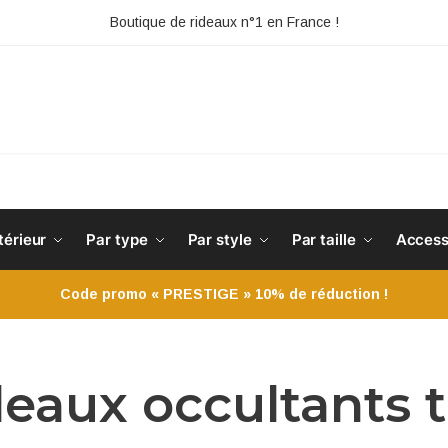
Boutique de rideaux n°1 en France !
HE
térieur
Par type
Par style
Par taille
Access
Code promo « PRESTIGE » 10% de réduction !
deaux occultants 