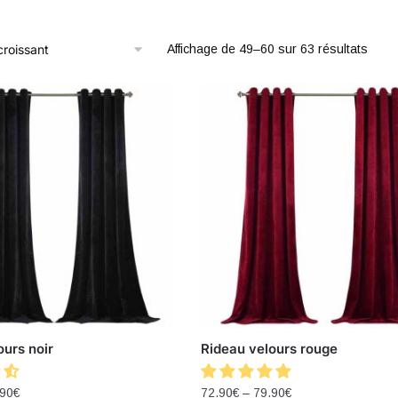
Affichage de 49–60 sur 63 résultats
ours noir
Rideau velours rouge
.90
€
72.90
€
–
79.90
€