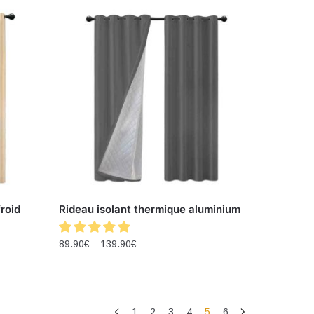
froid
Rideau isolant thermique aluminium
89.90
€
–
139.90
€
1
2
3
4
5
6