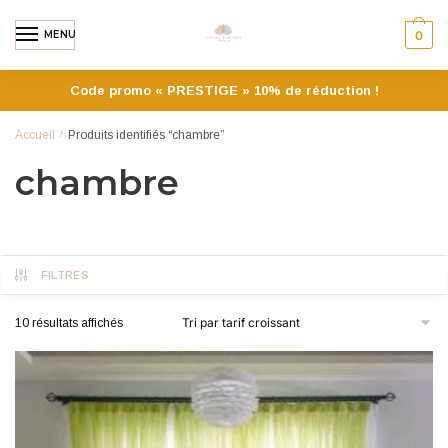
MENU
0
Code promo « PRESTIGE » 10% de réduction !
Accueil
/
Produits identifiés “chambre”
chambre
FILTRES
10 résultats affichés