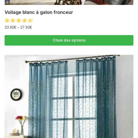
Voilage blanc à galon fronceur
33.90
€
–
37.90
€
Choix des options