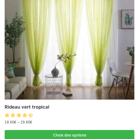
Rideau vert tropical
18.90
€
–
29.90
€
Choix des options