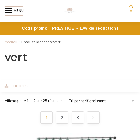
MENU
0
Code promo « PRESTIGE » 10% de réduction !
Accueil
/
Produits identifiés “vert”
vert
FILTRES
Affichage de 1–12 sur 25 résultats
1
2
3