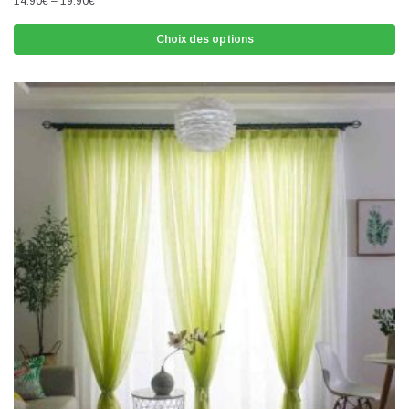
14.90
€
–
19.90
€
Choix des options