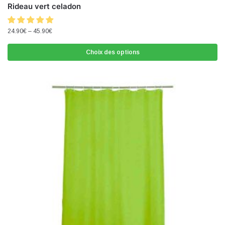
Rideau vert celadon
24.90
€
–
45.90
€
Choix des options