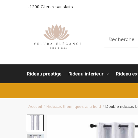
+1200 Clients satisfaits
RECHERC
Rideau prestige
Rideau intérieur
Rideau ex
Accueil
/
Rideaux thermiques anti froid
/
Double rideaux b