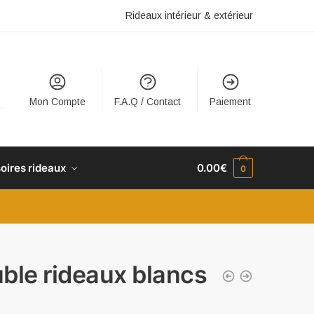
Rideaux intérieur & extérieur
Mon Compte
F.A.Q / Contact
Paiement
oires rideaux
0.00
€
0
ble rideaux blancs