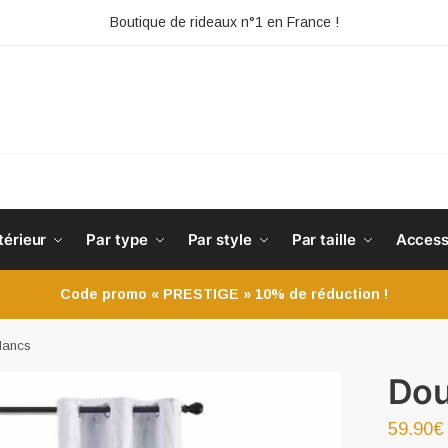
Boutique de rideaux n°1 en France !
HE
térieur
Par type
Par style
Par taille
Access
Code promo « PRESTIGE » 10% de réduction !
lancs
Dou
59.90
€