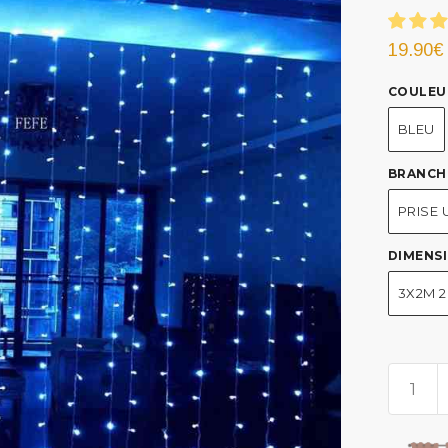
19.90
€
COULEU
BLEU
BRANCH
PRISE 
DIMENS
3X2M 