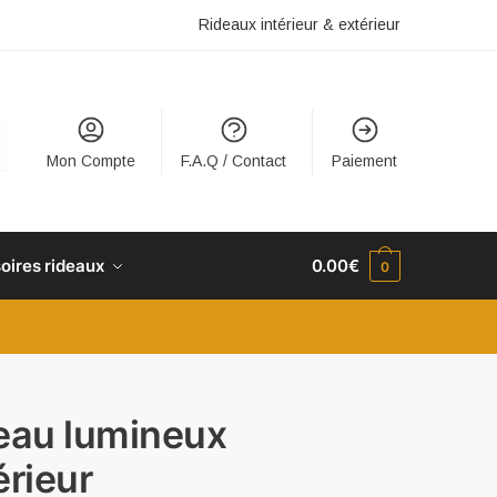
Rideaux intérieur & extérieur
Mon Compte
F.A.Q / Contact
Paiement
oires rideaux
0.00
€
0
eau lumineux
érieur