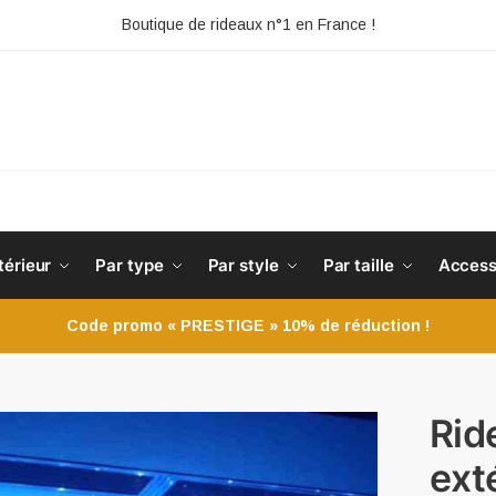
Boutique de rideaux n°1 en France !
HE
térieur
Par type
Par style
Par taille
Access
Code promo « PRESTIGE » 10% de réduction !
Rid
ext