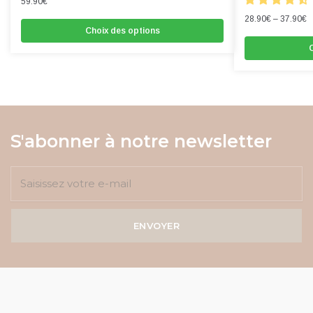
59.90
€
28.90
€
–
37.90
€
Choix des options
C
S'abonner à notre newsletter
ENVOYER