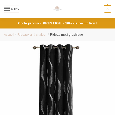
MENU
0
Code promo « PRESTIGE » 10% de réduction !
Accueil
/
Rideaux anti chaleur
/
Rideau motif graphique