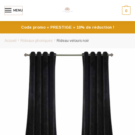
MENU
0
Code promo « PRESTIGE » 10% de réduction !
Accueil
/
Rideaux phoniques
/
Rideau velours noir