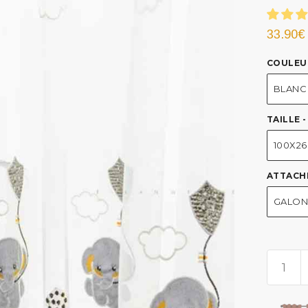
33.90
€
COULEU
BLANC
TAILLE 
100X2
ATTACH
GALON