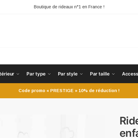
Boutique de rideaux n°1 en France !
HE
térieur
Par type
Par style
Par taille
Access
Code promo « PRESTIGE » 10% de réduction !
Rid
enf