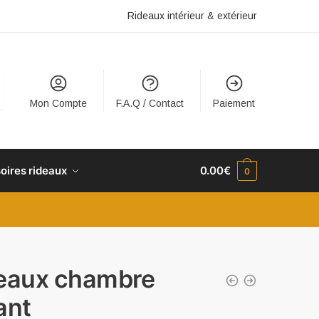
Rideaux intérieur & extérieur
Mon Compte
F.A.Q / Contact
Paiement
oires rideaux
0.00
€
0
eaux chambre
ant