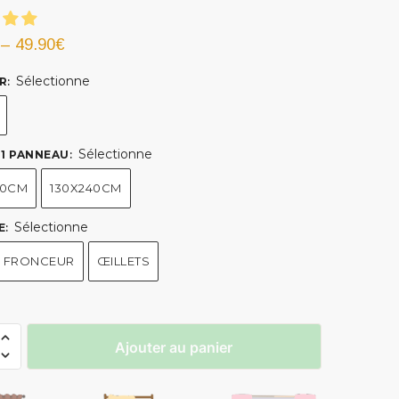
–
49.90
€
Sélectionne
R
:
Sélectionne
- 1 PANNEAU
:
60CM
130X240CM
Sélectionne
E
:
 FRONCEUR
ŒILLETS
Ajouter au panier