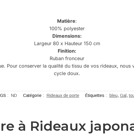
Matière
:
100% polyester
Dimensions:
Largeur 80 x Hauteur 150 cm
Finition:
Ruban fronceur
pique. Pour conserver la qualité du tissu de vos rideaux, n
cycle doux.
GS :
ND
Catégorie :
Rideaux de porte
Étiquettes :
bleu
,
Gal
,
to
ire à Rideaux japon