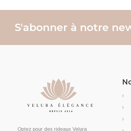
S'abonner à notre new
No
Optez pour des rideaux Velura