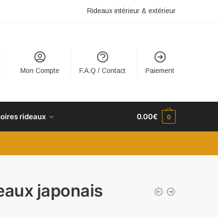
Rideaux intérieur & extérieur
Mon Compte
F.A.Q / Contact
Paiement
oires rideaux
0.00
€
0
eaux japonais