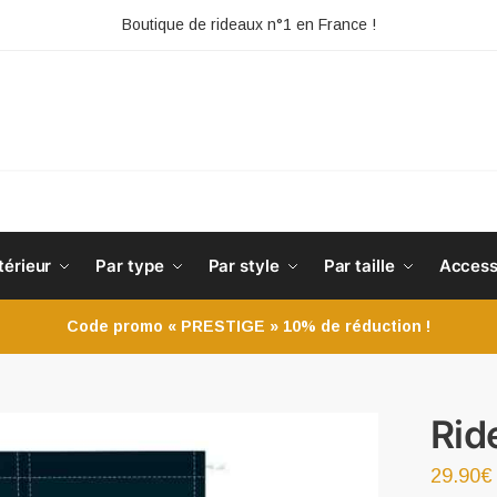
Boutique de rideaux n°1 en France !
HE
térieur
Par type
Par style
Par taille
Access
Code promo « PRESTIGE » 10% de réduction !
Rid
29.90
€