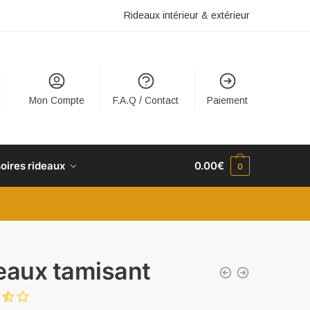
Rideaux intérieur & extérieur
Mon Compte
F.A.Q / Contact
Paiement
oires rideaux
0.00
€
0
eaux tamisant