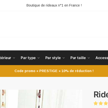
Boutique de rideaux n°1 en France !
HE
térieur
Par type
Par style
Par taille
Access
Code promo « PRESTIGE » 10% de réduction !
Rid