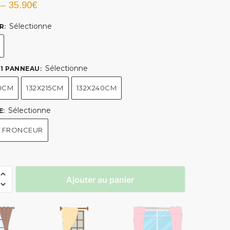
–
35.90
€
Sélectionne
R
:
Sélectionne
- 1 PANNEAU
:
80CM
132X215CM
132X240CM
Sélectionne
E
:
 FRONCEUR
Ajouter au panier