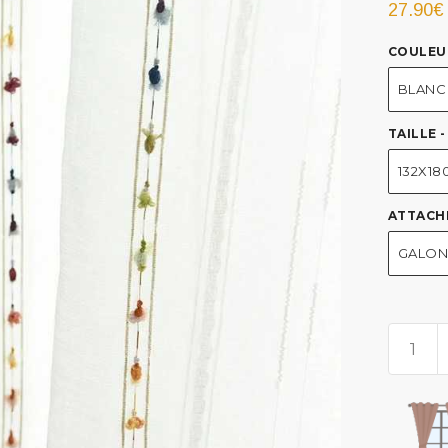
27.90
€
COULEU
BLANC
TAILLE 
132X1
ATTACH
GALON