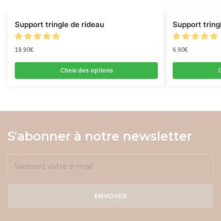
Support tringle de rideau
Support tring
18.90
€
6.90
€
Choix des options
C
S'abonner à notre newsletter
ENVOYER