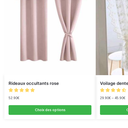
Rideaux occultants rose
Voilage dente
52.90
€
29.90
€
–
45.90
€
Choix des options
C