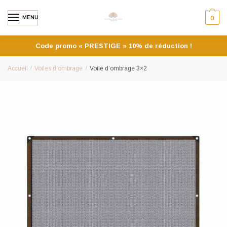
MENU
0
Code promo « PRESTIGE » 10% de réduction !
Accueil
/
Voiles d'ombrage
/
Voile d’ombrage 3×2