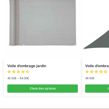
Voile d’ombrage jardin
Voile d’ombra
45.90
€
–
84.00
€
49.90
€
Choix des options
C