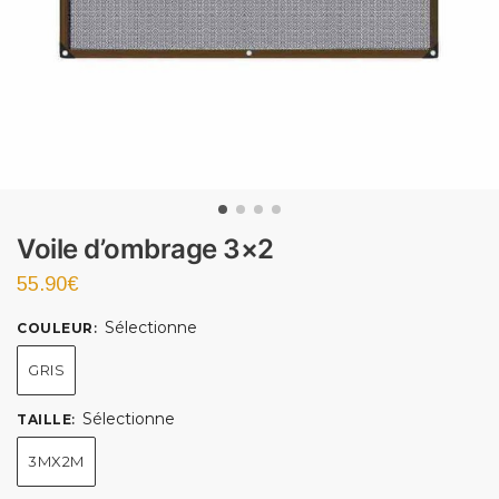
Voile d’ombrage 3×2
55.90
€
Sélectionne
COULEUR
:
GRIS
Sélectionne
TAILLE
:
3MX2M