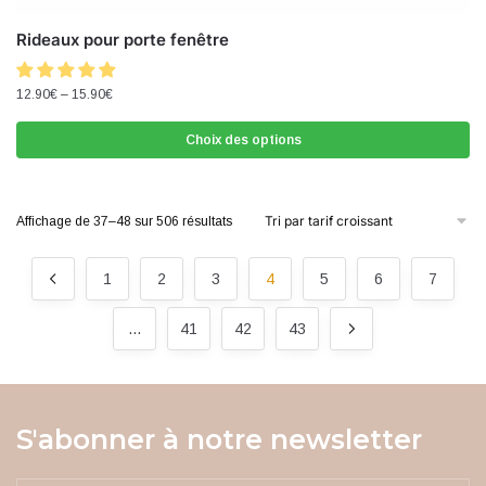
Rideaux pour porte fenêtre
12.90
€
–
15.90
€
Choix des options
Affichage de 37–48 sur 506 résultats
1
2
3
4
5
6
7
…
41
42
43
S'abonner à notre newsletter