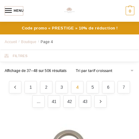
MENU
0
Code promo « PRESTIGE » 10% de réduction !
Accueil
/
Boutique
/
Page 4
FILTRES
Affichage de 37–48 sur 506 résultats
1
2
3
4
5
6
7
…
41
42
43